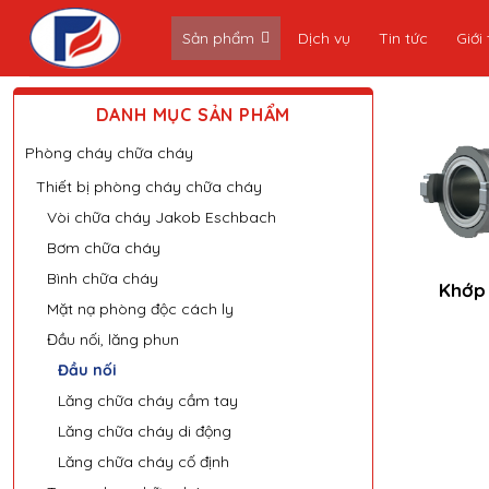
Skip
Sản phẩm
Dịch vụ
Tin tức
Giới 
to
content
DANH MỤC SẢN PHẨM
Phòng cháy chữa cháy
Thiết bị phòng cháy chữa cháy
Vòi chữa cháy Jakob Eschbach
Bơm chữa cháy
Bình chữa cháy
Khớp
Mặt nạ phòng độc cách ly
Đầu nối, lăng phun
Đầu nối
Lăng chữa cháy cầm tay
Lăng chữa cháy di động
Lăng chữa cháy cố định