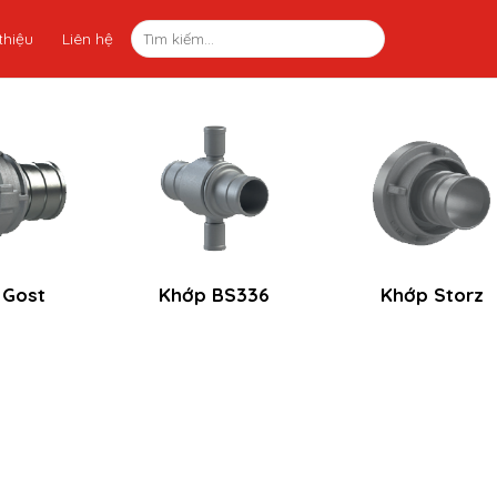
thiệu
Liên hệ
 Gost
Khớp BS336
Khớp Storz