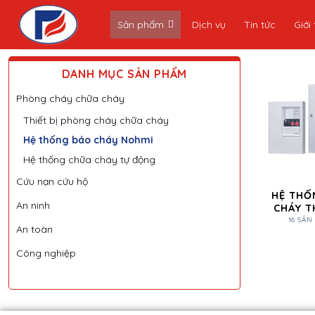
Skip
Sản phẩm
Dịch vụ
Tin tức
Giới 
to
content
DANH MỤC SẢN PHẨM
Phòng cháy chữa cháy
Thiết bị phòng cháy chữa cháy
Hệ thống báo cháy Nohmi
Hệ thống chữa cháy tự động
Cứu nạn cứu hộ
HỆ THỐ
An ninh
CHÁY 
16 SẢ
An toàn
Công nghiệp