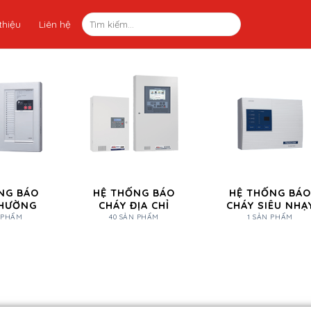
thiệu
Liên hệ
NG BÁO
HỆ THỐNG BÁO
HỆ THỐNG BÁO
THƯỜNG
CHÁY ĐỊA CHỈ
CHÁY SIÊU NHẠ
N PHẨM
40 SẢN PHẨM
1 SẢN PHẨM