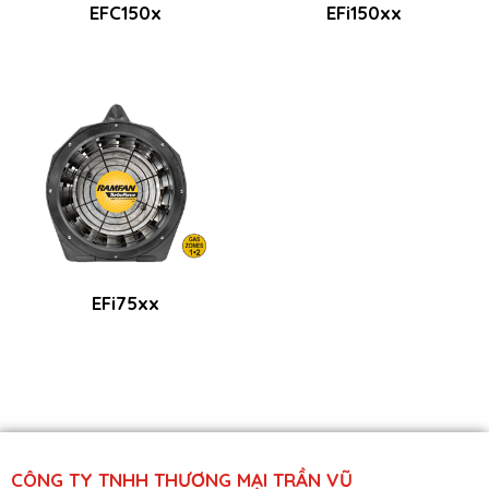
EFC150x
EFi150xx
EFi75xx
CÔNG TY TNHH THƯƠNG MẠI TRẦN VŨ