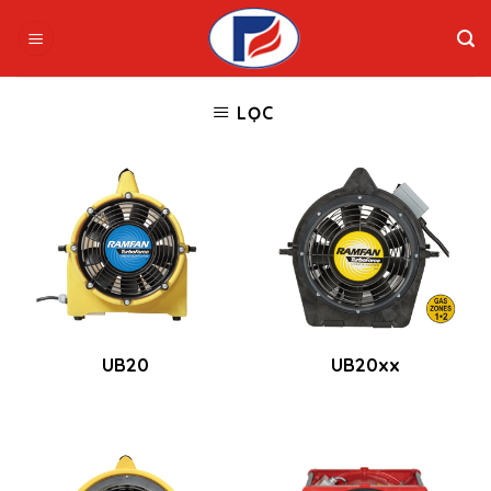
Skip
to
content
LỌC
UB20
UB20xx