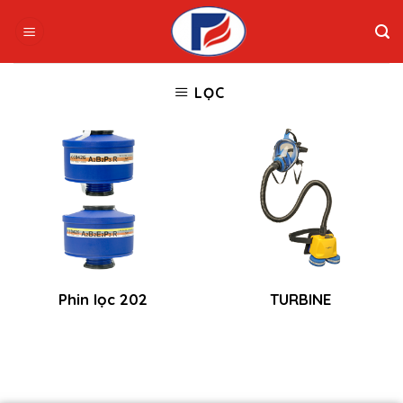
Skip
to
content
LỌC
Phin lọc 202
TURBINE