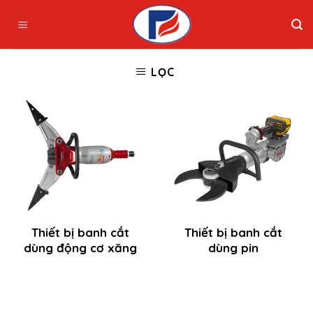
Skip
to
content
LỌC
Thiết bị banh cắt
Thiết bị banh cắt
dùng động cơ xăng
dùng pin