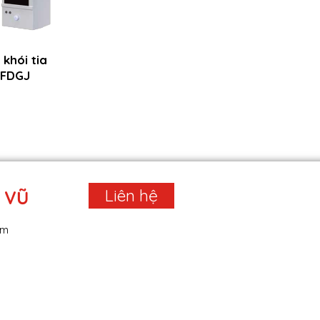
khói tia
 FDGJ
Liên hệ
 VŨ
am