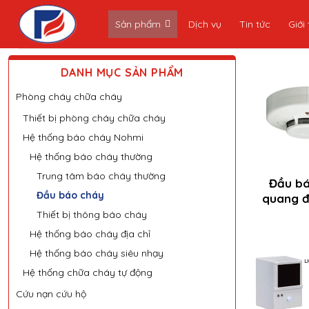
Skip
Sản phẩm
Dịch vụ
Tin tức
Giới 
to
content
DANH MỤC SẢN PHẨM
Phòng cháy chữa cháy
Thiết bị phòng cháy chữa cháy
Hệ thống báo cháy Nohmi
Hệ thống báo cháy thường
Trung tâm báo cháy thường
Đầu bá
Đầu báo cháy
quang đ
Thiết bị thông báo cháy
Hệ thống báo cháy địa chỉ
Hệ thống báo cháy siêu nhạy
Hệ thống chữa cháy tự động
Cứu nạn cứu hộ