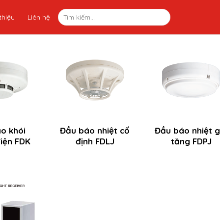
thiệu
Liên hệ
o khói
Đầu báo nhiệt cố
Đầu báo nhiệt g
iện FDK
định FDLJ
tăng FDPJ