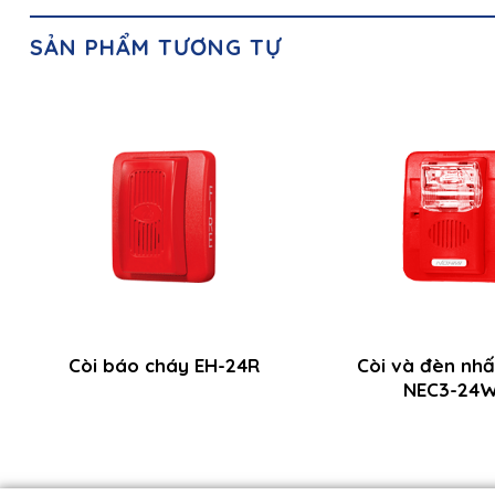
SẢN PHẨM TƯƠNG TỰ
Còi báo cháy EH-24R
Còi và đèn nh
NEC3-24