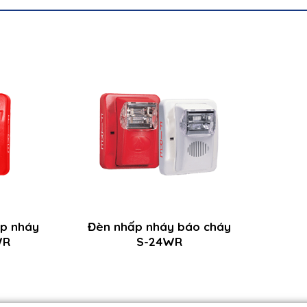
ấp nháy
Đèn nhấp nháy báo cháy
WR
S-24WR