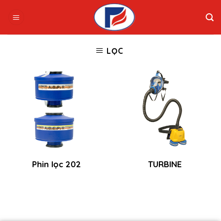
Skip
to
content
LỌC
Phin lọc 202
TURBINE