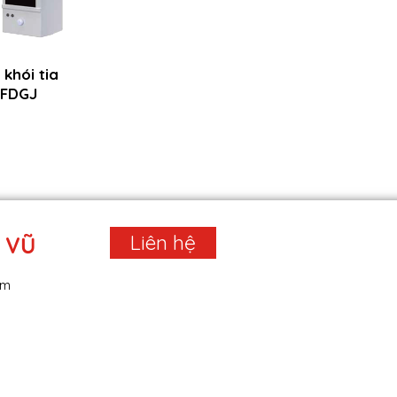
khói tia
 FDGJ
Liên hệ
 VŨ
am