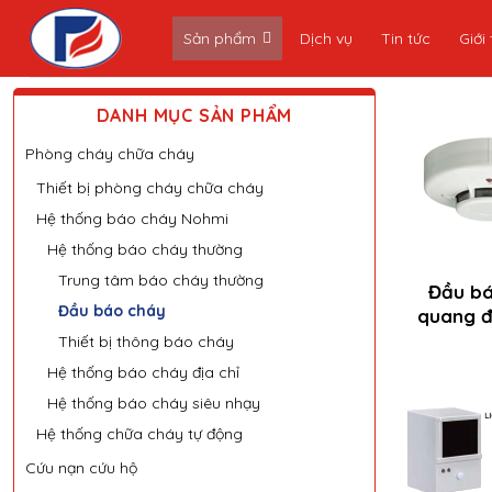
Skip
Sản phẩm
Dịch vụ
Tin tức
Giới 
to
content
DANH MỤC SẢN PHẨM
Phòng cháy chữa cháy
Thiết bị phòng cháy chữa cháy
Hệ thống báo cháy Nohmi
Hệ thống báo cháy thường
Trung tâm báo cháy thường
Đầu bá
Đầu báo cháy
quang đ
Thiết bị thông báo cháy
Hệ thống báo cháy địa chỉ
Hệ thống báo cháy siêu nhạy
Hệ thống chữa cháy tự động
Cứu nạn cứu hộ