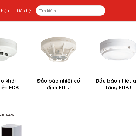
thiệu
Liên hệ
o khói
Đầu báo nhiệt cố
Đầu báo nhiệt g
iện FDK
định FDLJ
tăng FDPJ